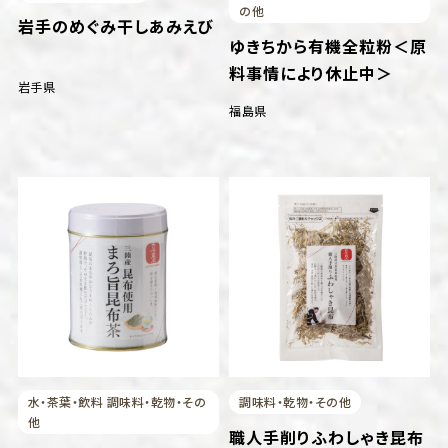
の他
岩手のめぐみ干しあみえび
ゆきちから有機全粒粉＜原
料事情により休止中＞
岩手県
福島県
水・茶葉・飲料 調味料・乾物・その
調味料・乾物・その他
他
職人手削りふわしゃき昆布