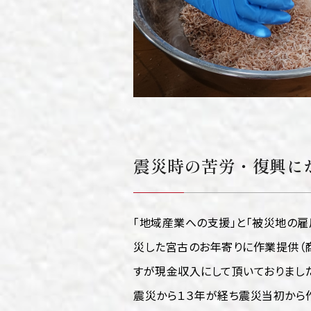
震災時の苦労・復興に
「地域産業への支援」と「被災地の
災した宮古のお年寄りに作業提供（
すが現金収入にして頂いておりました
震災から１３年が経ち震災当初から