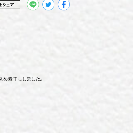
をシェア
込め素干ししました。