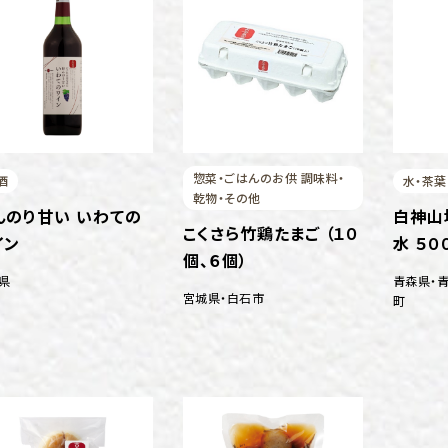
惣菜・ごはんのお供 調味料・
酒
水・茶葉
乾物・その他
んのり甘い いわての
白神山
こくさら竹鶏たまご （１０
イン
水 ５０
個、６個）
県
青森県
・
宮城県
・
白石市
町