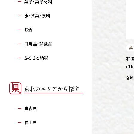
菓子・菓子材料
水・茶葉・飲料
お酒
日用品・非食品
菓
わ
ふるさと納税
(1
宮城
東北のエリアから探す
青森県
岩手県