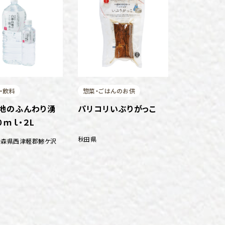
・飲料
惣菜・ごはんのお供
地のふんわり湧
パリコリいぶりがっこ
０ｍｌ・２L
秋田県
青森県西津軽郡鯵ケ沢