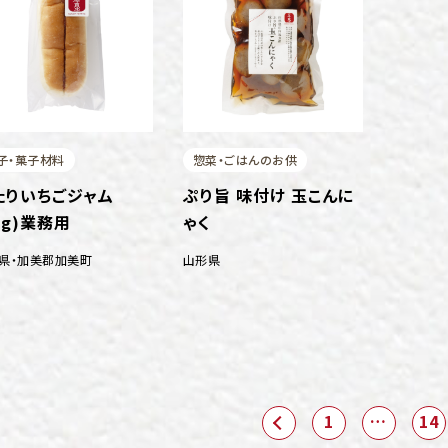
子・菓子材料
惣菜・ごはんのお供
たりいちごジャム
ぷり旨 味付け 玉こんに
kg)業務用
ゃく
県
・
加美郡加美町
山形県
1
…
14