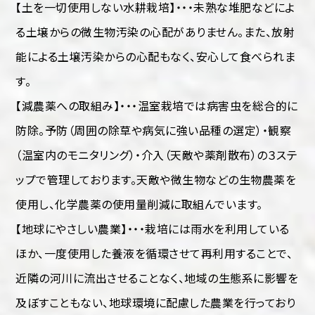
【土を一切使用しない水耕栽培】・・・未熟な堆肥などによ
る土壌からの微生物汚染の心配がありません。また、放射
能による土壌汚染からの心配もなく、安心して食べられま
す。
【減農薬への取組み】・・・温室栽培では病害虫を総合的に
防除。予防（周囲の除草や病気に強い品種の選定）・観察
（温室内のモニタリング）・介入（天敵や薬剤散布）の３ステ
ップで管理しております。天敵や微生物などの生物農薬を
使用し、化学農薬の使用量削減に取組んでいます。
【地球にやさしい農業】・・・栽培には雨水を利用している
ほか、一度使用した養液を循環させて再利用することで、
近隣の河川に流出させることなく、地域の生態系に影響を
及ぼすこともない、地球環境に配慮した農業を行っており